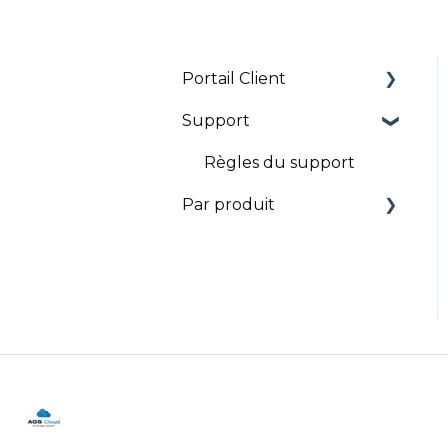
Portail Client
Support
Présentation du portail
Règles du support
Par produit
Zimbra V10