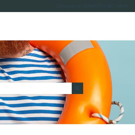
J'ouvre un ticket
Portail client
Accéder à ags-cloud.fr