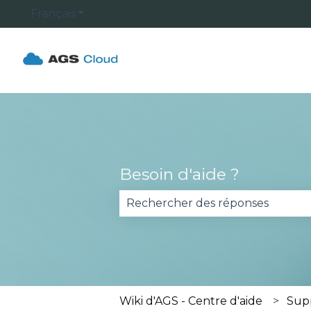
Français
Afficher le sous-menu pour les traduction
Besoin d'aide ?
Il n'y a aucune suggestion car 
Wiki d'AGS - Centre d'aide
Sup