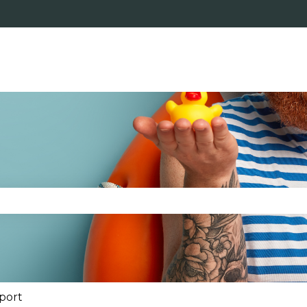
s
le champ de recherche est vide.
port